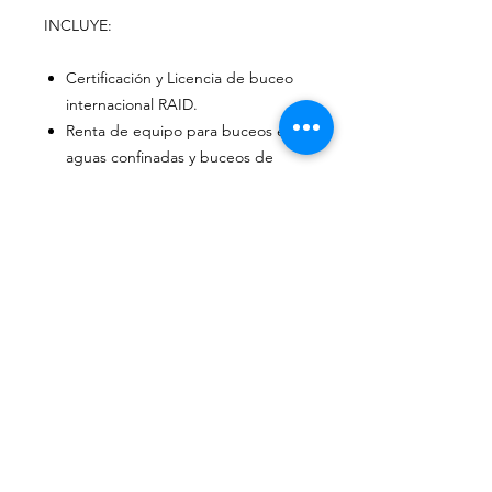
INCLUYE:
Certificación y Licencia de buceo
internacional RAID.
Renta de equipo para buceos en
aguas confinadas y buceos de
certificación en Mar abierto:
Regulador con fuente alterna y
consola de instrumentos, Chaleco
de control de flotabilidad ( BCD ),
Tanque y carga de aire
comprimido, Cinturón con plomos,
Wetsuit, Aletas, Visor y Snorkel.