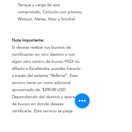
Tanque y carga de aire
comprimido, Cinturón con plomos,
Wetsuit, Aletas, Visor y Snorkel.
Nota Importante:
Si deseas realizar tus buceos de
certificación en otro destino o con
algún otro centro de buceo PADI no
afiliado a Escafandra, puedes hacerlo
a través del sistema "Referral" Este
servicio tiene un costo adicional
aproximado de $290.00 USD
Dependiendo del destino y operador
de buceo en donde desees
certificarte. Este servicio se paga
directamente con el Instructor o el
centro de buceo con el que se
realicen estas inmersiones.