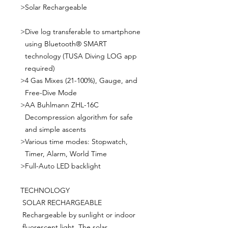
>
Solar Rechargeable
>
Dive log transferable to smartphone
using Bluetooth® SMART
technology (TUSA Diving LOG app
required)
>
4 Gas Mixes (21-100%), Gauge, and
Free-Dive Mode
>
AA Buhlmann ZHL-16C
Decompression algorithm for safe
and simple ascents
>
Various time modes: Stopwatch,
Timer, Alarm, World Time
>
Full-Auto LED backlight
TECHNOLOGY
SOLAR RECHARGEABLE
Rechargeable by sunlight or indoor
fluorescent light. The solar